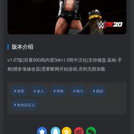
版本介绍
v1.07版|容量50GB|内置3dm1.0简中汉化|支持键盘.鼠标.手
柄|赠多项修改器|需要断网开始游戏,否则无限加载
# 体育
# 多人
# 摔角
# 格斗
# 模拟
# 角色自定义