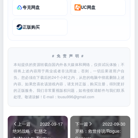
夸克网盘
UC网盘
正版购买
#免责声明#
本站提供的资源转载自国内外各大媒体和网络，仅供试玩体验；不
得将上述内容用于商业或者非法用途，否则，一切后果请用户自
负。您必须在下载后的24个小时之内，从您的电脑中彻底删除上述
内容。如果您喜欢该游戏内容，请支持正版，购买注册，得到更好
的正版服务。我们非常重视版权问题，如有侵权请邮件与我们联系
处理。敬请谅解！E-mail：
tousu996@gmail.com
上一篇
2022-09-17
下一篇
2022-09-30
绝对战略：仁慈之
罗格：救世传说/Rogue: