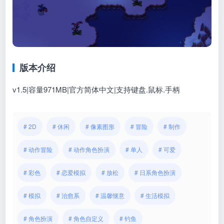
版本介绍
v1.5|容量971MB|官方简体中文|支持键盘.鼠标.手柄
# 2D
# 休闲
# 像素图形
# 冒险
# 制作
# 动作冒险
# 动作角色扮演
# 单人
# 可爱
# 彩色
# 恋爱模拟
# 放松
# 日系角色扮演
# 模拟
# 治愈系
# 温馨惬意
# 生活模拟
# 角色扮演
# 角色自定义
# 钓鱼