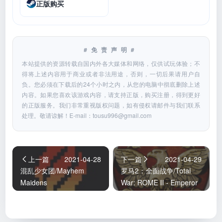
正版购买
#免责声明#
本站提供的资源转载自国内外各大媒体和网络，仅供试玩体验；不
得将上述内容用于商业或者非法用途，否则，一切后果请用户自
负。您必须在下载后的24个小时之内，从您的电脑中彻底删除上述
内容。如果您喜欢该游戏内容，请支持正版，购买注册，得到更好
的正版服务。我们非常重视版权问题，如有侵权请邮件与我们联系
处理。敬请谅解！E-mail：
tousu996@gmail.com
上一篇
2021-04-28
下一篇
2021-04-29
混乱少女团/Mayhem
罗马2：全面战争/Total
Maidens
War: ROME II - Emperor
Edition