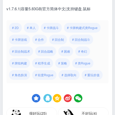
v1.7.6.1|容量5.83GB|官方简体中文|支持键盘.鼠标
# 2D
# 单人
# 卡牌战斗
# 卡牌构建式类Rogue
# 卡牌游戏
# 合作
# 回合制
# 回合制战斗
# 回合制战术
# 回合战略
# 困难
# 奇幻
# 牌组构建
# 程序生成
# 策略
# 类Rogue
# 角色扮演
# 轻度Rogue
# 选择取向
# 重玩价值
很好玩(25)
不好玩(4)