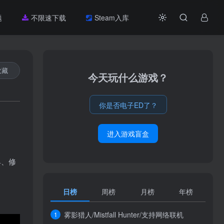
题
不限速下载
Steam入库
收藏
今天玩什么游戏？
你是否电子ED了？
进入游戏盲盒
具、修
日榜
周榜
月榜
年榜
雾影猎人/Mistfall Hunter/支持网络联机
1