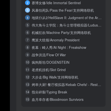
赛博女修/Idle Immortal Sentinel
2
风暴怕死队/Pass the Fear/支持网络联机
3
地狱仆从2/HellSlave II: Judgment of the Archon
4
伟大角斗士学院：角斗士管理模拟器/Ludus Magnatus: Gladiator Manager Simulator
5
机械狂欢/Machine Party/支持网络联机
6
鹰派大统领/Anomaly President
7
夜幕：畸人秀/At Night : Freakshow
8
战争洪流/Flow Of War
9
疯狗斯坦/DOGENSTEIN
10
老虎机挂机/Slot Grind
11
大步走/Big Walk/支持网络联机
12
烤串大厨! 餐厅模拟器/Kebab Chefs! - Restaurant Simulator/支持网络联机
13
指尖碎裂/Typing Break
14
血月幸存者/Bloodmoon Survivors
15