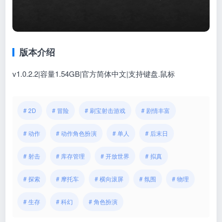
版本介绍
v1.0.2.2|容量1.54GB|官方简体中文|支持键盘.鼠标
# 2D
# 冒险
# 刷宝射击游戏
# 剧情丰富
# 动作
# 动作角色扮演
# 单人
# 后末日
# 射击
# 库存管理
# 开放世界
# 拟真
# 探索
# 摩托车
# 横向滚屏
# 氛围
# 物理
# 生存
# 科幻
# 角色扮演