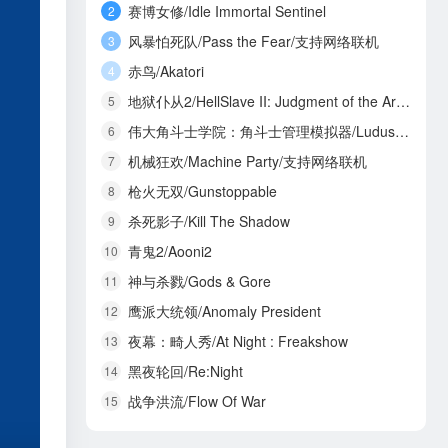
赛博女修/Idle Immortal Sentinel
2
风暴怕死队/Pass the Fear/支持网络联机
3
赤鸟/Akatori
4
地狱仆从2/HellSlave II: Judgment of the Archon
5
伟大角斗士学院：角斗士管理模拟器/Ludus Magnatus: Gladiator Manager Simulator
6
机械狂欢/Machine Party/支持网络联机
7
枪火无双/Gunstoppable
8
杀死影子/Kill The Shadow
9
青鬼2/Aooni2
10
神与杀戮/Gods & Gore
11
鹰派大统领/Anomaly President
12
夜幕：畸人秀/At Night : Freakshow
13
黑夜轮回/Re:Night
14
战争洪流/Flow Of War
15