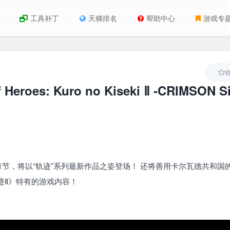
工具补丁
天梯排名
帮助中心
游戏专
oes: Kuro no Kiseki Ⅱ -CRIMSON Si
章节，将以“轨迹”系列最新作品之姿登场！ 还将善用卡尔瓦德共和国
迹Ⅱ》特有的游戏内容！