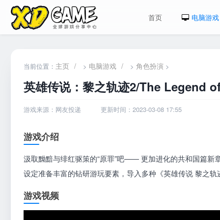
首页
电脑游戏
主页
/
电脑游戏
/
角色扮演
当前位置：
>
>
>
英雄传说：黎之轨迹2/The Legend of Her
游戏来源：网友投递
更新时间：2023-03-08 17:55
游戏介绍
汲取黝黯与绯红驱策的“原罪”吧—— 更加进化的共和国篇新
设定准备丰富的钻研游玩要素，导入多种《英雄传说 黎之轨
游戏视频