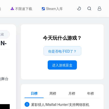
题
不限速下载
Steam入库
收藏
今天玩什么游戏？
N-
你是否电子ED了？
进入游戏盲盒
的舞台
日榜
周榜
月榜
年榜
雾影猎人/Mistfall Hunter/支持网络联机
1