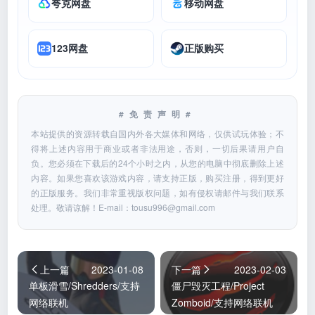
夸克网盘
移动网盘
123网盘
正版购买
#免责声明#
本站提供的资源转载自国内外各大媒体和网络，仅供试玩体验；不
得将上述内容用于商业或者非法用途，否则，一切后果请用户自
负。您必须在下载后的24个小时之内，从您的电脑中彻底删除上述
内容。如果您喜欢该游戏内容，请支持正版，购买注册，得到更好
的正版服务。我们非常重视版权问题，如有侵权请邮件与我们联系
处理。敬请谅解！E-mail：
tousu996@gmail.com
上一篇
2023-01-08
下一篇
2023-02-03
单板滑雪/Shredders/支持
僵尸毁灭工程/Project
网络联机
Zomboid/支持网络联机