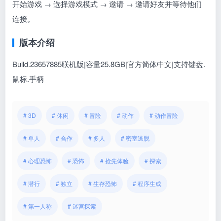
开始游戏 → 选择游戏模式 → 邀请 → 邀请好友并等待他们
连接。
版本介绍
Build.23657885联机版|容量25.8GB|官方简体中文|支持键盘.
鼠标.手柄
# 3D
# 休闲
# 冒险
# 动作
# 动作冒险
# 单人
# 合作
# 多人
# 密室逃脱
# 心理恐怖
# 恐怖
# 抢先体验
# 探索
# 潜行
# 独立
# 生存恐怖
# 程序生成
# 第一人称
# 迷宫探索