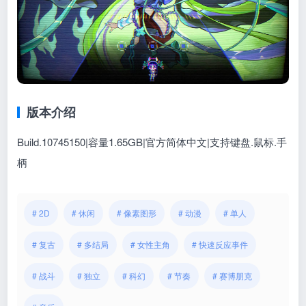
版本介绍
Build.10745150|容量1.65GB|官方简体中文|支持键盘.鼠标.手
柄
# 2D
# 休闲
# 像素图形
# 动漫
# 单人
# 复古
# 多结局
# 女性主角
# 快速反应事件
# 战斗
# 独立
# 科幻
# 节奏
# 赛博朋克