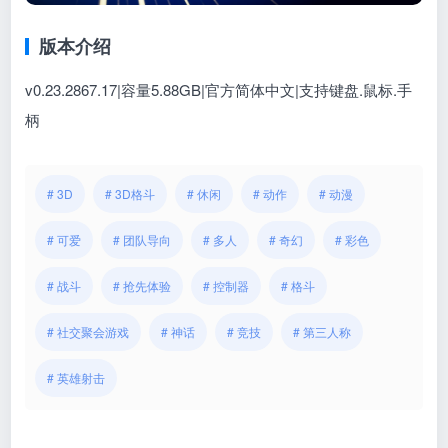
版本介绍
v0.23.2867.17|容量5.88GB|官方简体中文|支持键盘.鼠标.手
柄
# 3D
# 3D格斗
# 休闲
# 动作
# 动漫
# 可爱
# 团队导向
# 多人
# 奇幻
# 彩色
# 战斗
# 抢先体验
# 控制器
# 格斗
# 社交聚会游戏
# 神话
# 竞技
# 第三人称
# 英雄射击