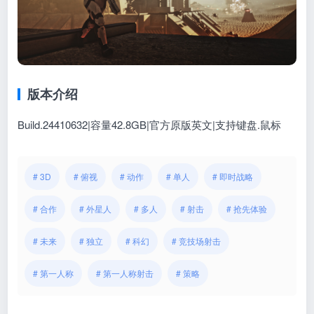
版本介绍
Build.24410632|容量42.8GB|官方原版英文|支持键盘.鼠标
# 3D
# 俯视
# 动作
# 单人
# 即时战略
# 合作
# 外星人
# 多人
# 射击
# 抢先体验
# 未来
# 独立
# 科幻
# 竞技场射击
# 第一人称
# 第一人称射击
# 策略