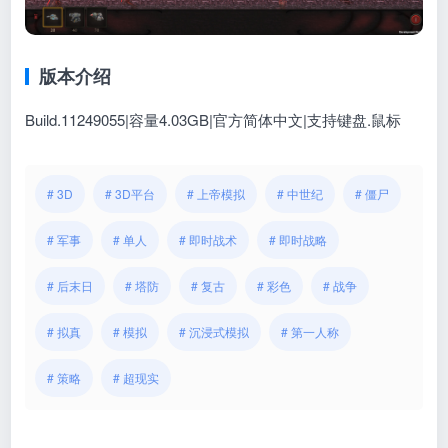
版本介绍
Build.11249055|容量4.03GB|官方简体中文|支持键盘.鼠标
# 3D
# 3D平台
# 上帝模拟
# 中世纪
# 僵尸
# 军事
# 单人
# 即时战术
# 即时战略
# 后末日
# 塔防
# 复古
# 彩色
# 战争
# 拟真
# 模拟
# 沉浸式模拟
# 第一人称
# 策略
# 超现实