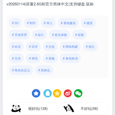
v20260114|容量2.6GB|官方简体中文|支持键盘.鼠标
# 3D
# 制作
# 单人
# 基地建设
# 建造
# 开放世界
# 战斗
# 抢先体验
# 探索
# 欢乐
# 武术
# 沙盒
# 牌组构建
# 独立
# 生存
# 神话
# 策略
# 角色扮演
# 角色自定义
# 风格化
很好玩(128)
不好玩(58)