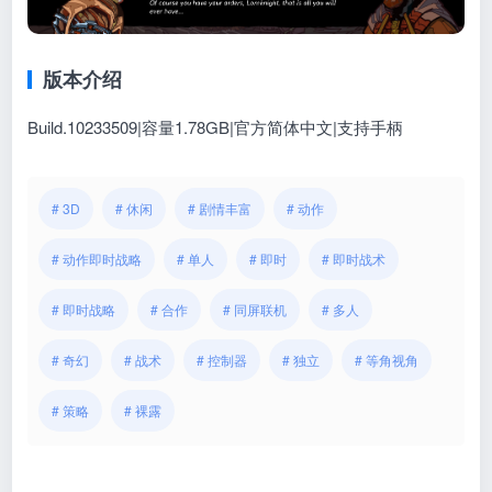
版本介绍
Build.10233509|容量1.78GB|官方简体中文|支持手柄
# 3D
# 休闲
# 剧情丰富
# 动作
# 动作即时战略
# 单人
# 即时
# 即时战术
# 即时战略
# 合作
# 同屏联机
# 多人
# 奇幻
# 战术
# 控制器
# 独立
# 等角视角
# 策略
# 裸露