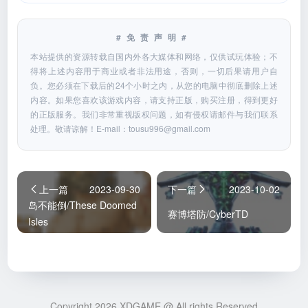
#免责声明#
本站提供的资源转载自国内外各大媒体和网络，仅供试玩体验；不
得将上述内容用于商业或者非法用途，否则，一切后果请用户自
负。您必须在下载后的24个小时之内，从您的电脑中彻底删除上述
内容。如果您喜欢该游戏内容，请支持正版，购买注册，得到更好
的正版服务。我们非常重视版权问题，如有侵权请邮件与我们联系
处理。敬请谅解！E-mail：
tousu996@gmail.com
上一篇
2023-09-30
下一篇
2023-10-02
岛不能倒/These Doomed
赛博塔防/CyberTD
Isles
Copyright 2026 XDGAME @ All rights Reserved