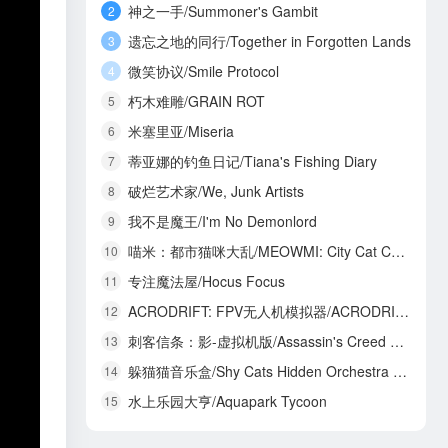
神之一手/Summoner's Gambit
2
遗忘之地的同行/Together in Forgotten Lands
3
微笑协议/Smile Protocol
4
朽木难雕/GRAIN ROT
5
米塞里亚/Miseria
6
蒂亚娜的钓鱼日记/Tiana's Fishing Diary
7
破烂艺术家/We, Junk Artists
8
我不是魔王/I'm No Demonlord
9
喵米：都市猫咪大乱/MEOWMI: City Cat Chaos
10
专注魔法屋/Hocus Focus
11
ACRODRIFT: FPV无人机模拟器/ACRODRIFT: FPV Drone Simulator
12
刺客信条：影-虚拟机版/Assassin's Creed Shadows HYPERVISOR
13
躲猫猫音乐盒/Shy Cats Hidden Orchestra 2 - The Return
14
水上乐园大亨/Aquapark Tycoon
15