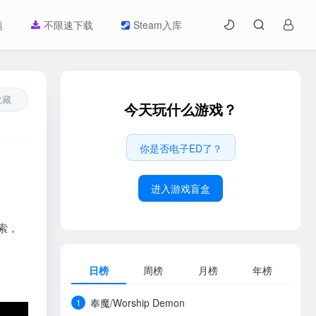
题
不限速下载
Steam入库
收藏
今天玩什么游戏？
你是否电子ED了？
进入游戏盲盒
索，
日榜
周榜
月榜
年榜
奉魔/Worship Demon
1