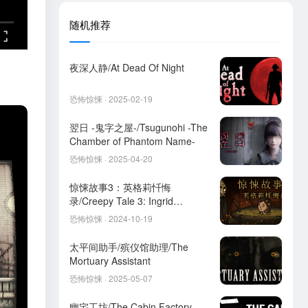
随机推荐
夜深人静/At Dead Of Night
恐怖惊悚 · 2025-02-19
翌日 -鬼字之屋-/Tsugunohi -The
Chamber of Phantom Name-
恐怖惊悚 · 2025-04-20
惊悚故事3：英格莉忏悔
录/Creepy Tale 3: Ingrid
Penance
恐怖惊悚 · 2024-10-19
太平间助手/殡仪馆助理/The
Mortuary Assistant
恐怖惊悚 · 2025-05-07
幽宅工坊/The Cabin Factory