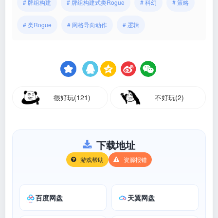
# 牌组构建
# 牌组构建式类Rogue
# 科幻
# 策略
# 类Rogue
# 网格导向动作
# 逻辑
很好玩(121)
不好玩(2)
下载地址
游戏帮助
资源报错
百度网盘
天翼网盘