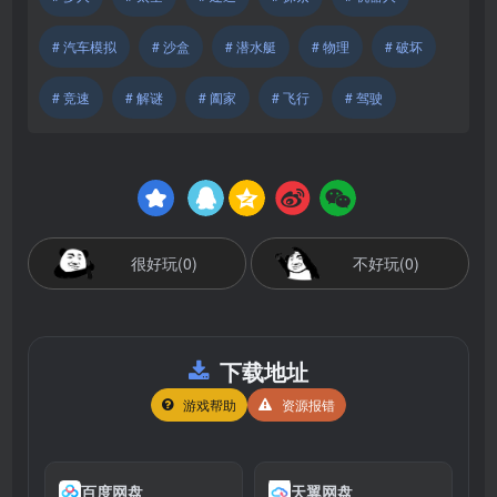
# 汽车模拟
# 沙盒
# 潜水艇
# 物理
# 破坏
# 竞速
# 解谜
# 阖家
# 飞行
# 驾驶
很好玩(0)
不好玩(0)
下载地址
游戏帮助
资源报错
百度网盘
天翼网盘