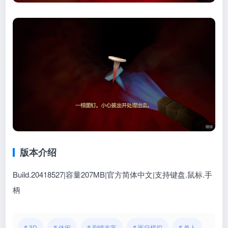
版本介绍
Build.20418527|容量207MB|官方简体中文|支持键盘.鼠标.手
柄
# 3D
# 休闲
# 剧情丰富
# 医疗模拟
# 单人