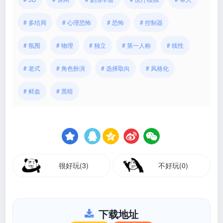
# 多结局
# 心理恐怖
# 恐怖
# 控制器
# 氛围
# 物理
# 独立
# 第一人称
# 线性
# 老式
# 角色扮演
# 选择取向
# 风格化
# 鲜血
# 黑暗
很好玩(3)
不好玩(0)
下载地址