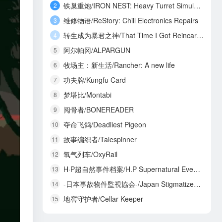
铁巢重炮/IRON NEST: Heavy Turret Simulator
2
维修物语/ReStory: Chill Electronics Repairs
3
转生成为暴君之神/That Time I Got Reincarnated as a Tyrant God
4
阿尔帕冈/ALPARGUN
5
牧场主：新生活/Rancher: A new life
6
功夫牌/Kungfu Card
7
梦塔比/Montabi
8
阅骨者/BONEREADER
9
夺命飞鸽/Deadliest Pigeon
10
故事编织者/Talespinner
11
氧气列车/OxyRail
12
H·P超自然事件档案/H.P Supernatural Event Archives
13
-日本事故物件監視協会-/Japan Stigmatized Property3
14
地窖守护者/Cellar Keeper
15