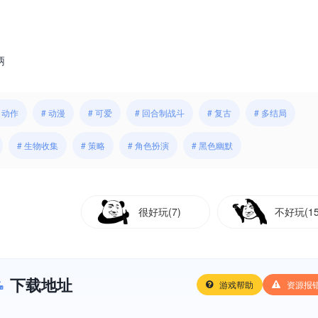
柄
# 动作
# 动漫
# 可爱
# 回合制战斗
# 复古
# 多结局
# 生物收集
# 策略
# 角色扮演
# 黑色幽默
很好玩(7)
不好玩(15
下载地址
游戏帮助
资源报