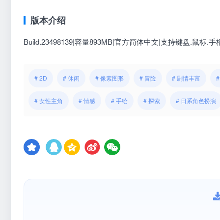
版本介绍
Build.23498139|容量893MB|官方简体中文|支持键盘.鼠标.手
# 2D
# 休闲
# 像素图形
# 冒险
# 剧情丰富
# 女性主角
# 情感
# 手绘
# 探索
# 日系角色扮演