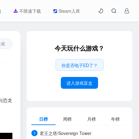
题
不限速下载
Steam入库
收藏
今天玩什么游戏？
你是否电子ED了？
进入游戏盲盒
与恐龙
日榜
周榜
月榜
年榜
君王之塔/Sovereign Tower
1