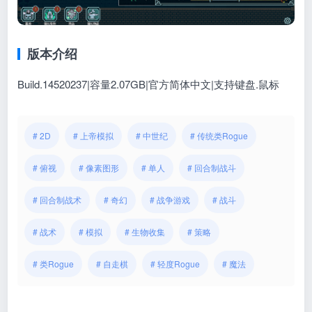
版本介绍
Build.14520237|容量2.07GB|官方简体中文|支持键盘.鼠标
# 2D
# 上帝模拟
# 中世纪
# 传统类Rogue
# 俯视
# 像素图形
# 单人
# 回合制战斗
# 回合制战术
# 奇幻
# 战争游戏
# 战斗
# 战术
# 模拟
# 生物收集
# 策略
# 类Rogue
# 自走棋
# 轻度Rogue
# 魔法