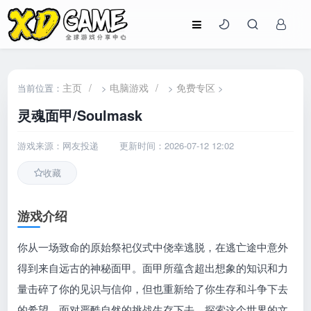
主页
/
电脑游戏
/
免费专区
当前位置：
>
>
>
灵魂面甲/Soulmask
游戏来源：网友投递
更新时间：2026-07-12 12:02
收藏
游戏介绍
你从一场致命的原始祭祀仪式中侥幸逃脱，在逃亡途中意外
得到来自远古的神秘面甲。面甲所蕴含超出想象的知识和力
量击碎了你的见识与信仰，但也重新给了你生存和斗争下去
的希望。面对严酷自然的挑战生存下去，探索这个世界的文