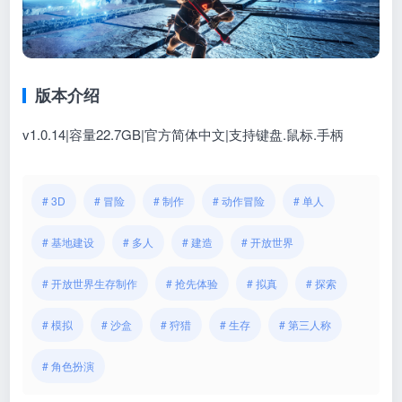
版本介绍
v1.0.14|容量22.7GB|官方简体中文|支持键盘.鼠标.手柄
# 3D
# 冒险
# 制作
# 动作冒险
# 单人
# 基地建设
# 多人
# 建造
# 开放世界
# 开放世界生存制作
# 抢先体验
# 拟真
# 探索
# 模拟
# 沙盒
# 狩猎
# 生存
# 第三人称
# 角色扮演