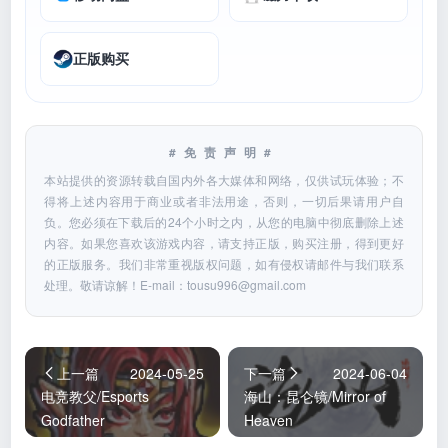
正版购买
#免责声明#
本站提供的资源转载自国内外各大媒体和网络，仅供试玩体验；不
得将上述内容用于商业或者非法用途，否则，一切后果请用户自
负。您必须在下载后的24个小时之内，从您的电脑中彻底删除上述
内容。如果您喜欢该游戏内容，请支持正版，购买注册，得到更好
的正版服务。我们非常重视版权问题，如有侵权请邮件与我们联系
处理。敬请谅解！E-mail：
tousu996@gmail.com
上一篇
2024-05-25
下一篇
2024-06-04
电竞教父/Esports
海山：昆仑镜/Mirror of
Godfather
Heaven