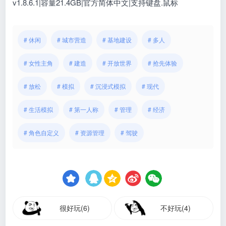
v1.8.6.1|容量21.4GB|官方简体中文|支持键盘.鼠标
# 休闲
# 城市营造
# 基地建设
# 多人
# 女性主角
# 建造
# 开放世界
# 抢先体验
# 放松
# 模拟
# 沉浸式模拟
# 现代
# 生活模拟
# 第一人称
# 管理
# 经济
# 角色自定义
# 资源管理
# 驾驶
很好玩(6)
不好玩(4)