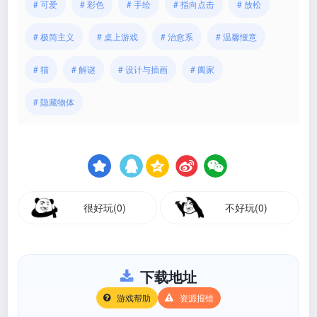
# 可爱
# 彩色
# 手绘
# 指向点击
# 放松
# 极简主义
# 桌上游戏
# 治愈系
# 温馨惬意
# 猫
# 解谜
# 设计与插画
# 阖家
# 隐藏物体
很好玩(0)
不好玩(0)
下载地址
游戏帮助
资源报错