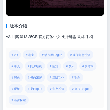
版本介绍
v2.11|容量13.25GB|官方简体中文|支持键盘.鼠标.手柄
# 2D
# 刷宝
# 动作类Rogue
# 动作角色扮演
# 单人
# 同屏联机
# 困难
# 多人
# 多结局
# 彩色
# 横向滚屏
# 清版动作
# 砍杀
# 硬核
# 类Rogue
# 角色扮演
# 轻度Rogue
# 迷宫探索