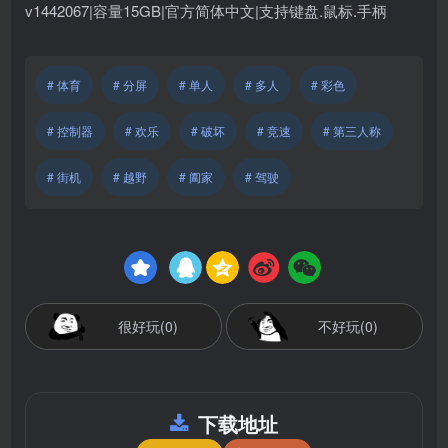
v1442067|容量15GB|官方简体中文|支持键盘.鼠标.手柄
# 体育
# 分屏
# 单人
# 多人
# 彩色
# 控制器
# 欢乐
# 破坏
# 竞速
# 第三人称
# 街机
# 越野
# 阖家
# 驾驶
很好玩(0)
不好玩(0)
下载地址