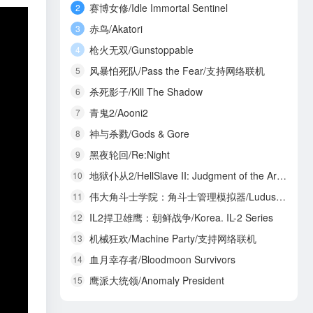
赛博女修/Idle Immortal Sentinel
2
赤鸟/Akatori
3
枪火无双/Gunstoppable
4
风暴怕死队/Pass the Fear/支持网络联机
5
杀死影子/Kill The Shadow
6
青鬼2/Aooni2
7
神与杀戮/Gods & Gore
8
黑夜轮回/Re:Night
9
地狱仆从2/HellSlave II: Judgment of the Archon
10
伟大角斗士学院：角斗士管理模拟器/Ludus Magnatus: Gladiator Manager Simulator
11
IL2捍卫雄鹰：朝鲜战争/Korea. IL-2 Series
12
机械狂欢/Machine Party/支持网络联机
13
血月幸存者/Bloodmoon Survivors
14
鹰派大统领/Anomaly President
15