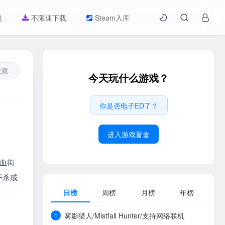
题
不限速下载
Steam入库
收藏
今天玩什么游戏？
你是否电子ED了？
进入游戏盲盒
喋血街
开杀戒
日榜
周榜
月榜
年榜
雾影猎人/Mistfall Hunter/支持网络联机
1