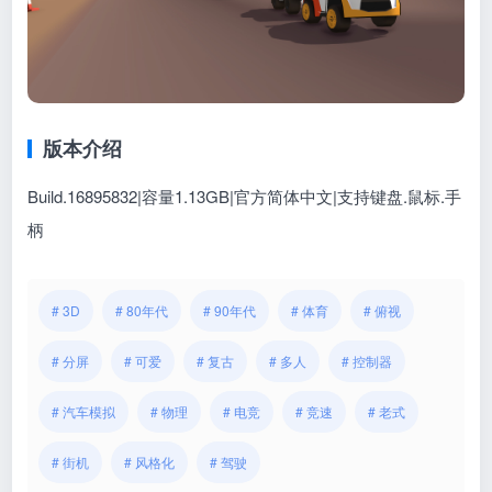
版本介绍
Build.16895832|容量1.13GB|官方简体中文|支持键盘.鼠标.手
柄
# 3D
# 80年代
# 90年代
# 体育
# 俯视
# 分屏
# 可爱
# 复古
# 多人
# 控制器
# 汽车模拟
# 物理
# 电竞
# 竞速
# 老式
# 街机
# 风格化
# 驾驶