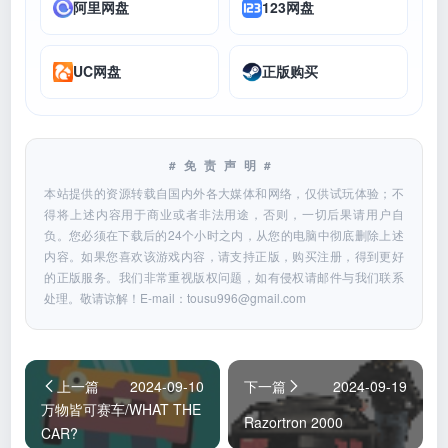
阿里网盘
123网盘
UC网盘
正版购买
#免责声明#
本站提供的资源转载自国内外各大媒体和网络，仅供试玩体验；不
得将上述内容用于商业或者非法用途，否则，一切后果请用户自
负。您必须在下载后的24个小时之内，从您的电脑中彻底删除上述
内容。如果您喜欢该游戏内容，请支持正版，购买注册，得到更好
的正版服务。我们非常重视版权问题，如有侵权请邮件与我们联系
处理。敬请谅解！E-mail：
tousu996@gmail.com
上一篇
2024-09-10
下一篇
2024-09-19
万物皆可赛车/WHAT THE
Razortron 2000
CAR?