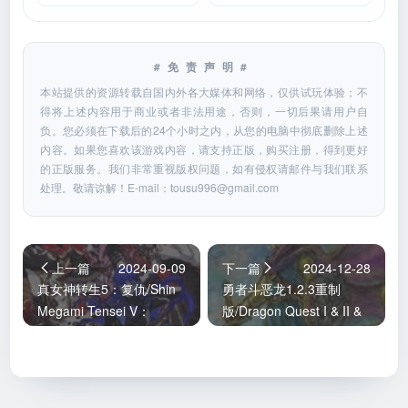
#免责声明#
本站提供的资源转载自国内外各大媒体和网络，仅供试玩体验；不
得将上述内容用于商业或者非法用途，否则，一切后果请用户自
负。您必须在下载后的24个小时之内，从您的电脑中彻底删除上述
内容。如果您喜欢该游戏内容，请支持正版，购买注册，得到更好
的正版服务。我们非常重视版权问题，如有侵权请邮件与我们联系
处理。敬请谅解！E-mail：
tousu996@gmail.com
上一篇
2024-09-09
下一篇
2024-12-28
真女神转生5：复仇/Shin
勇者斗恶龙1.2.3重制
Megami Tensei V：
版/Dragon Quest I & II &
Vegneance
III:HD-2D Remake