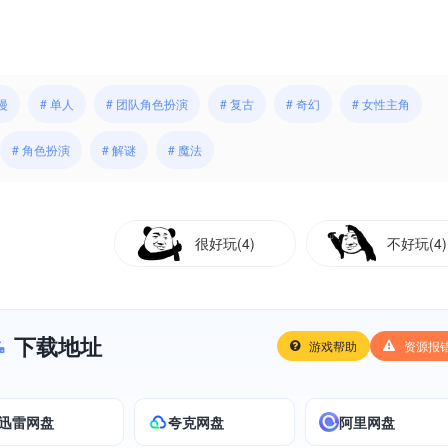
漫
# 单人
# 团队角色扮演
# 复古
# 奇幻
# 女性主角
# 角色扮演
# 解谜
# 魔法
很好玩(4)
不好玩(4)
下载地址
游戏帮助
资源报
迅雷网盘
夸克网盘
阿里网盘