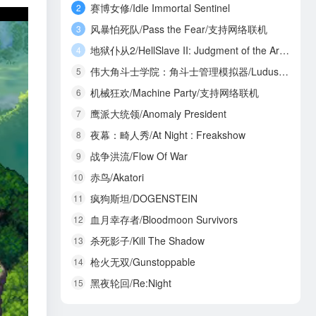
赛博女修/Idle Immortal Sentinel
2
风暴怕死队/Pass the Fear/支持网络联机
3
地狱仆从2/HellSlave II: Judgment of the Archon
4
伟大角斗士学院：角斗士管理模拟器/Ludus Magnatus: Gladiator Manager Simulator
5
机械狂欢/Machine Party/支持网络联机
6
鹰派大统领/Anomaly President
7
夜幕：畸人秀/At Night : Freakshow
8
战争洪流/Flow Of War
9
赤鸟/Akatori
10
疯狗斯坦/DOGENSTEIN
11
血月幸存者/Bloodmoon Survivors
12
杀死影子/Kill The Shadow
13
枪火无双/Gunstoppable
14
黑夜轮回/Re:Night
15