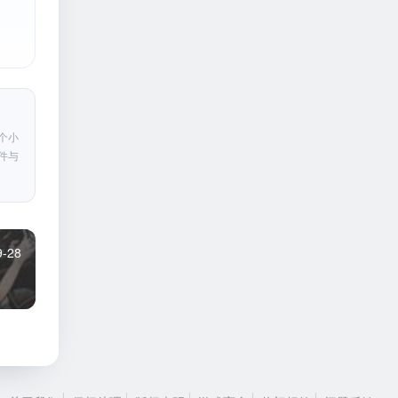
个小
件与
9-28