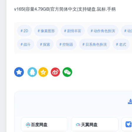
v165l|容量4.79GB|官方简体中文|支持键盘.鼠标.手柄
# 2D
# 像素图形
# 剧情丰富
# 动作角色扮演
# 动
# 战斗
# 探索
# 控制器
# 日系角色扮演
# 老式
百度网盘
天翼网盘