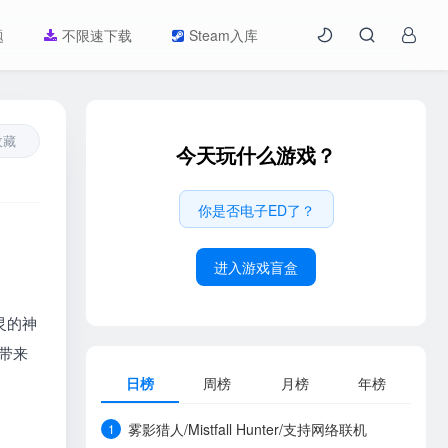
题
不限速下载
Steam入库
收藏
今天玩什么游戏？
你是否电子ED了？
进入游戏盲盒
灵的神
再带来
日榜
周榜
月榜
年榜
雾影猎人/Mistfall Hunter/支持网络联机
1