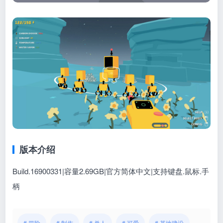
版本介绍
Build.16900331|容量2.69GB|官方简体中文|支持键盘.鼠标.手
柄
# 冒险
# 制作
# 单人
# 可爱
# 基地建设