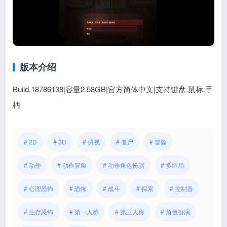
版本介绍
Build.18786138|容量2.58GB|官方简体中文|支持键盘.鼠标.手
柄
# 2D
# 3D
# 俯视
# 僵尸
# 冒险
# 动作
# 动作冒险
# 动作角色扮演
# 多结局
# 心理恐怖
# 恐怖
# 战斗
# 探索
# 控制器
# 生存恐怖
# 第一人称
# 第三人称
# 角色扮演