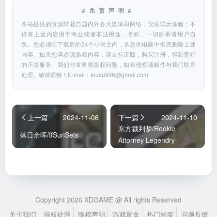
#免责声明#
本站提供的资源转载自国内外各大媒体和网络，仅供试玩体验；不
得将上述内容用于商业或者非法用途，否则，一切后果请用户自
负。您必须在下载后的24个小时之内，从您的电脑中彻底删除上述
内容。如果您喜欢该游戏内容，请支持正版，购买注册，得到更好
的正版服务。我们非常重视版权问题，如有侵权请邮件与我们联系
处理。敬请谅解！E-mail：
tousu996@gmail.com
上一篇
2024-11-06
下一篇
2024-11-10
东方裁判梦/Rookie
落日余晖/IfSunSets
Attorney Legendry
Copyright 2026 XDGAME @ All rights Reserved
关于我们
侵权处理
版权声明
游戏盲盒
热门标签
问题反馈