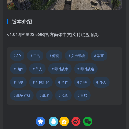
版本介绍
v1.042|容量23.5GB|官方简体中文|支持键盘.鼠标
# 3D
# 二战
# 俯视
# 关卡编辑
# 军事
# 动作
# 单人
# 即时战术
# 即时战略
# 历史
# 可模组化
# 合作
# 坦克
# 多人
# 战争游戏
# 战术
# 拟真
# 策略