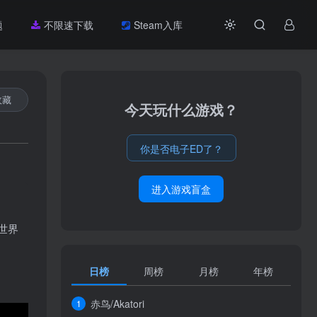
题
不限速下载
Steam入库
收藏
今天玩什么游戏？
你是否电子ED了？
进入游戏盲盒
世界
日榜
周榜
月榜
年榜
赤鸟/Akatori
1