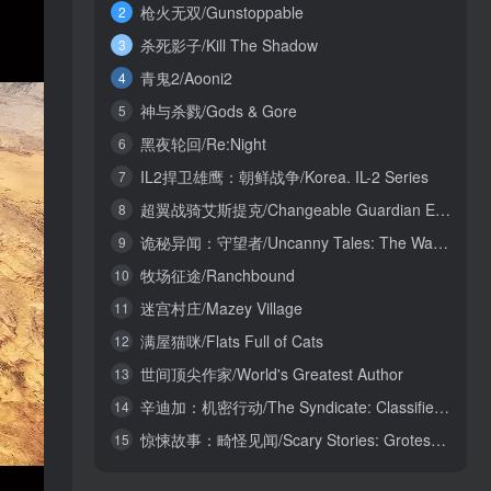
枪火无双/Gunstoppable
2
杀死影子/Kill The Shadow
3
青鬼2/Aooni2
4
神与杀戮/Gods & Gore
5
黑夜轮回/Re:Night
6
IL2捍卫雄鹰：朝鲜战争/Korea. IL-2 Series
7
超翼战骑艾斯提克/Changeable Guardian ESTIQUE
8
诡秘异闻：守望者/Uncanny Tales: The Watcher
9
牧场征途/Ranchbound
10
迷宫村庄/Mazey Village
11
满屋猫咪/Flats Full of Cats
12
世间顶尖作家/World's Greatest Author
13
辛迪加：机密行动/The Syndicate: Classified Operations
14
惊悚故事：畸怪见闻/Scary Stories: Grotesque
15