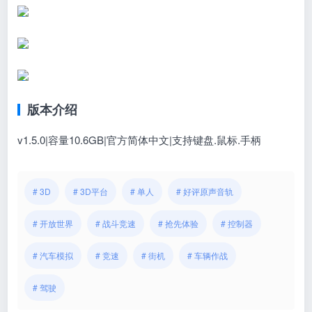
版本介绍
v1.5.0|容量10.6GB|官方简体中文|支持键盘.鼠标.手柄
# 3D
# 3D平台
# 单人
# 好评原声音轨
# 开放世界
# 战斗竞速
# 抢先体验
# 控制器
# 汽车模拟
# 竞速
# 街机
# 车辆作战
# 驾驶