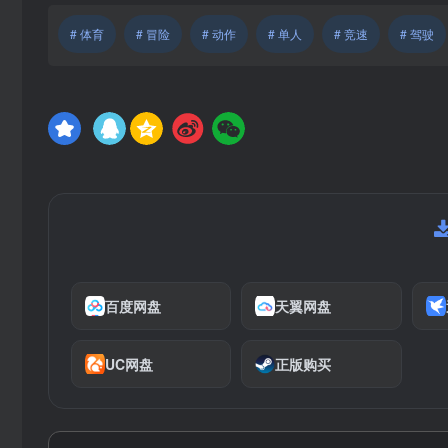
# 体育
# 冒险
# 动作
# 单人
# 竞速
# 驾驶
百度网盘
天翼网盘
UC网盘
正版购买