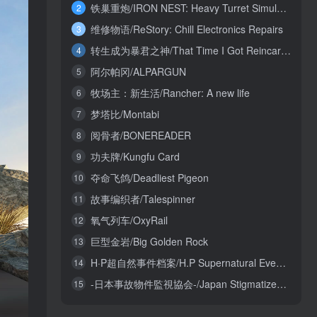
铁巢重炮/IRON NEST: Heavy Turret Simulator
2
维修物语/ReStory: Chill Electronics Repairs
3
转生成为暴君之神/That Time I Got Reincarnated as a Tyrant God
4
阿尔帕冈/ALPARGUN
5
牧场主：新生活/Rancher: A new life
6
梦塔比/Montabi
7
阅骨者/BONEREADER
8
功夫牌/Kungfu Card
9
夺命飞鸽/Deadliest Pigeon
10
故事编织者/Talespinner
11
氧气列车/OxyRail
12
巨型金岩/Big Golden Rock
13
H·P超自然事件档案/H.P Supernatural Event Archives
14
-日本事故物件監視協会-/Japan Stigmatized Property3
15