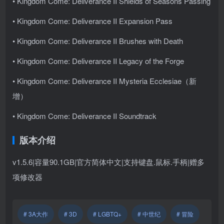
• Kingdom Come: Deliverance II Shields of Seasons Passing
• Kingdom Come: Deliverance II Expansion Pass
• Kingdom Come: Deliverance II Brushes with Death
• Kingdom Come: Deliverance II Legacy of the Forge
• Kingdom Come: Deliverance II Mysteria Ecclesiae（新
增）
• Kingdom Come: Deliverance II Soundtrack
版本介绍
v1.5.6|容量90.1GB|官方简体中文|支持键盘.鼠标.手柄
|赠多
项修改器
# 3A大作
# 3D
# LGBTQ+
# 中世纪
# 冒险