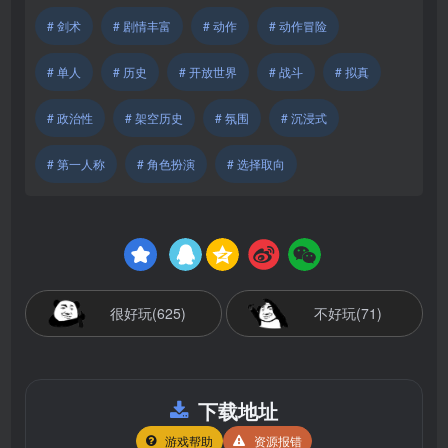
# 剑术
# 剧情丰富
# 动作
# 动作冒险
# 单人
# 历史
# 开放世界
# 战斗
# 拟真
# 政治性
# 架空历史
# 氛围
# 沉浸式
# 第一人称
# 角色扮演
# 选择取向
很好玩(625)
不好玩(71)
下载地址
游戏帮助
资源报错