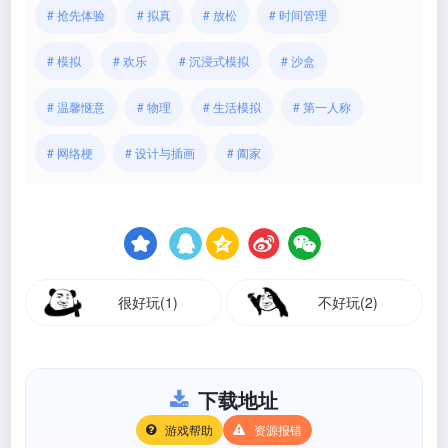
# 抢先体验
# 拟真
# 放松
# 时间管理
# 模拟
# 欢乐
# 沉浸式模拟
# 沙盒
# 温馨惬意
# 物理
# 生活模拟
# 第一人称
# 网络梗
# 设计与插画
# 阖家
很好玩(1)
不好玩(2)
下载地址
游戏帮助
资源报错