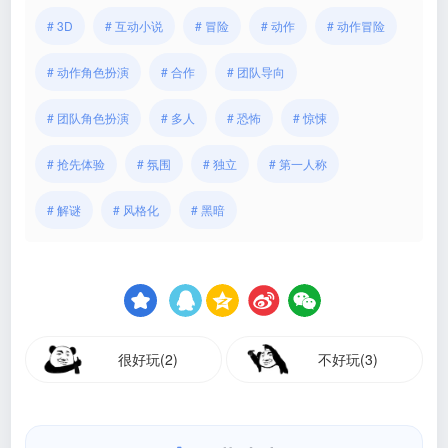
# 3D
# 互动小说
# 冒险
# 动作
# 动作冒险
# 动作角色扮演
# 合作
# 团队导向
# 团队角色扮演
# 多人
# 恐怖
# 惊悚
# 抢先体验
# 氛围
# 独立
# 第一人称
# 解谜
# 风格化
# 黑暗
很好玩(2)
不好玩(3)