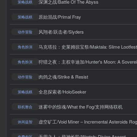
深渊之战/Battle Of The Abyss
策略战棋
原始混战/Primal Fray
策略战棋
风翔者/跃击者/Slyders
动作冒险
马克塔拉：史莱姆掠宝祭/Maktala: Slime Lootfest
角色扮演
狩猎之夜：主权辛迪加/Hunter's Moon: A Sovereign 
角色扮演
肉鸽之魂/Strike & Resist
动作冒险
全息探索者/HoloSeeker
策略战棋
迷雾中的惊魂/What the Fog/支持网络联机
联机整合
虚空矿工/Void Miner – Incremental Asteroids Rogu
休闲益智
无用之人：登神长阶/Wretch: Divine Ascent
免费专区