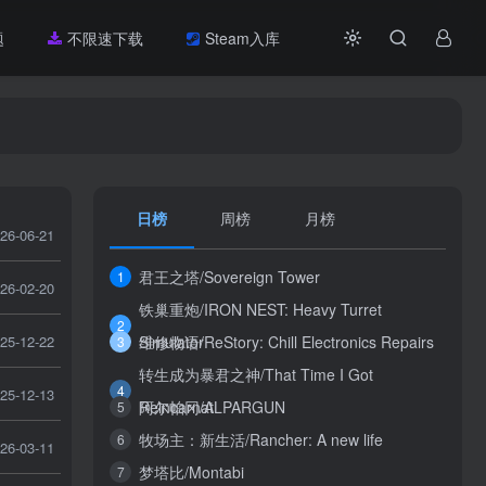
题
不限速下载
Steam入库
日榜
周榜
月榜
26-06-21
君王之塔/Sovereign Tower
1
26-02-20
铁巢重炮/IRON NEST: Heavy Turret
2
25-12-22
Simulator
维修物语/ReStory: Chill Electronics Repairs
3
转生成为暴君之神/That Time I Got
4
25-12-13
Reincarnat
阿尔帕冈/ALPARGUN
5
牧场主：新生活/Rancher: A new life
6
26-03-11
梦塔比/Montabi
7