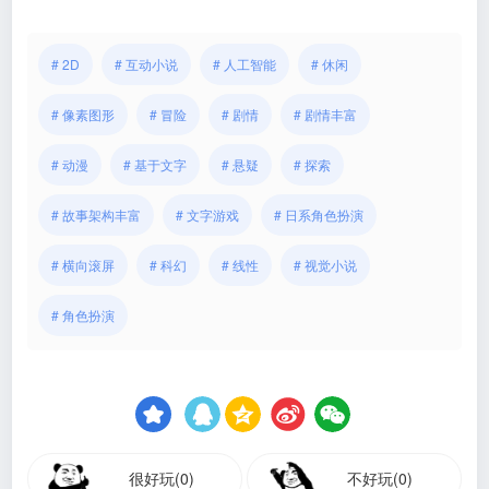
# 2D
# 互动小说
# 人工智能
# 休闲
# 像素图形
# 冒险
# 剧情
# 剧情丰富
# 动漫
# 基于文字
# 悬疑
# 探索
# 故事架构丰富
# 文字游戏
# 日系角色扮演
# 横向滚屏
# 科幻
# 线性
# 视觉小说
# 角色扮演
很好玩(0)
不好玩(0)