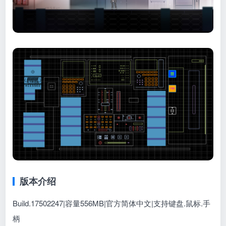
版本介绍
Build.17502247|容量556MB|官方简体中文|支持键盘.鼠标.手
柄