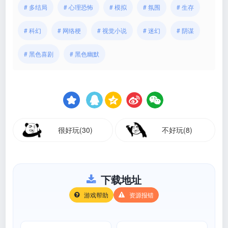
# 多结局
# 心理恐怖
# 模拟
# 氛围
# 生存
# 科幻
# 网络梗
# 视觉小说
# 迷幻
# 阴谋
# 黑色喜剧
# 黑色幽默
很好玩(30)
不好玩(8)
下载地址
游戏帮助
资源报错