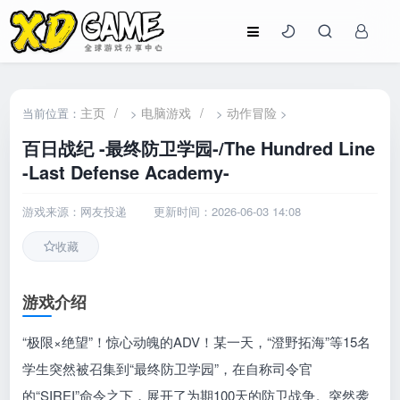
主页
/
电脑游戏
/
动作冒险
当前位置：
>
>
>
百日战纪 -最终防卫学园-/The Hundred Line
-Last Defense Academy-
游戏来源：网友投递
更新时间：2026-06-03 14:08
收藏
游戏介绍
“极限×绝望”！惊心动魄的ADV！某一天，“澄野拓海”等15名
学生突然被召集到“最终防卫学园”，在自称司令官
的“SIREI”命令之下，展开了为期100天的防卫战争。突然袭