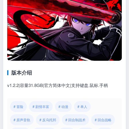
版本介绍
v1.2.2|容量31.8GB|官方简体中文|支持键盘.鼠标.手柄
# 冒险
# 剧情丰富
# 动漫
# 单人
# 原声音轨
# 反乌托邦
# 回合制战术
# 回合战略