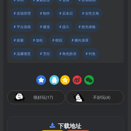
# 农场管理
# 制作
# 后末日
# 女性主角
# 平台游戏
# 建造
# 战斗
# 抢先体验
# 探索
# 放松
# 模拟
# 横向滚屏
# 温馨惬意
# 烹饪
# 角色扮演
# 钓鱼
很好玩(17)
不好玩(4)
下载地址