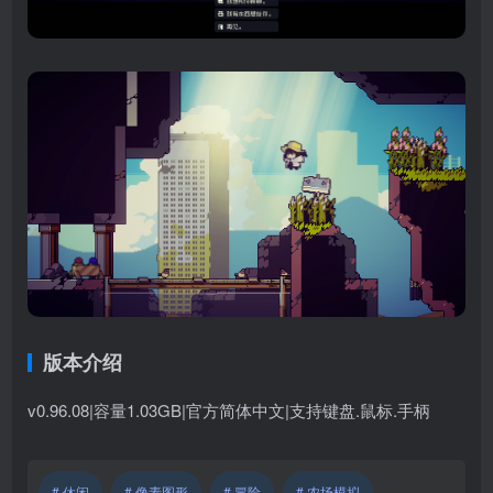
版本介绍
v0.96.08|容量1.03GB|官方简体中文|支持键盘.鼠标.手柄
# 休闲
# 像素图形
# 冒险
# 农场模拟