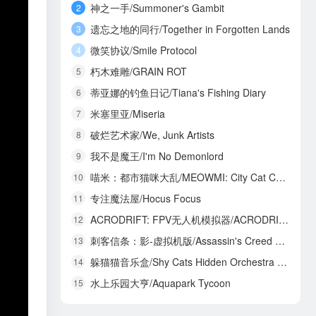
神之一手/Summoner's Gambit
2
遗忘之地的同行/Together in Forgotten Lands
3
微笑协议/Smile Protocol
4
朽木难雕/GRAIN ROT
5
蒂亚娜的钓鱼日记/Tiana's Fishing Diary
6
米塞里亚/Miseria
7
破烂艺术家/We, Junk Artists
8
我不是魔王/I'm No Demonlord
9
喵米：都市猫咪大乱/MEOWMI: City Cat Chaos
10
专注魔法屋/Hocus Focus
11
ACRODRIFT: FPV无人机模拟器/ACRODRIFT: FPV Drone Simulator
12
刺客信条：影-虚拟机版/Assassin's Creed Shadows HYPERVISOR
13
躲猫猫音乐盒/Shy Cats Hidden Orchestra 2 - The Return
14
水上乐园大亨/Aquapark Tycoon
15