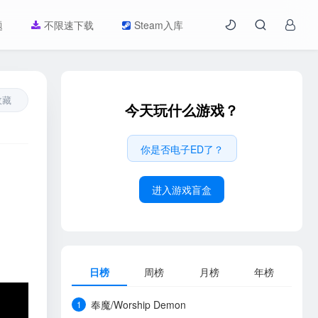
题
不限速下载
Steam入库
收藏
今天玩什么游戏？
你是否电子ED了？
进入游戏盲盒
日榜
周榜
月榜
年榜
奉魔/Worship Demon
1