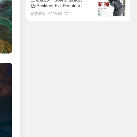
版/Resident Evil Requiem
HYPERVISOR
动作冒险 · 2026-06-27