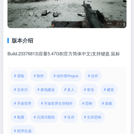
版本介绍
Build.23376813|容量5.47GB|官方简体中文|支持键盘.鼠标
# 冒险
# 制作
# 动作类Rogue
# 合作
# 后末日
# 基地建设
# 多人
# 射击
# 建造
# 开放世界
# 开放世界生存制作
# 恐怖
# 探索
# 氛围
# 沉浸式模拟
# 生存
# 生存恐怖
# 程序生成