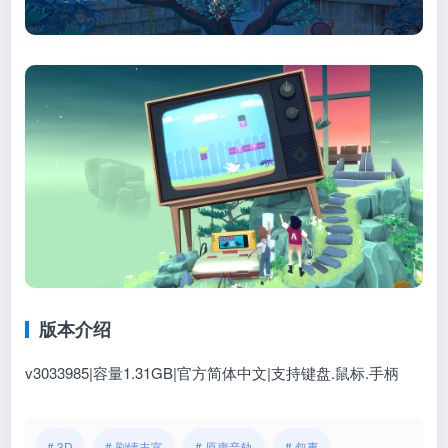
版本介绍
v3033985|容量1.31GB|官方简体中文|支持键盘.鼠标.手柄
# 3D
# 剧情丰富
# 原声音轨
# 叙事