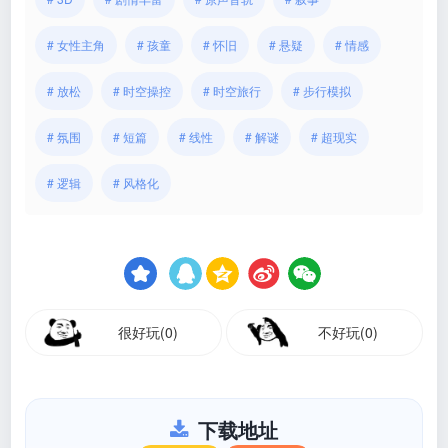
# 女性主角
# 孩童
# 怀旧
# 悬疑
# 情感
# 放松
# 时空操控
# 时空旅行
# 步行模拟
# 氛围
# 短篇
# 线性
# 解谜
# 超现实
# 逻辑
# 风格化
很好玩(0)
不好玩(0)
下载地址