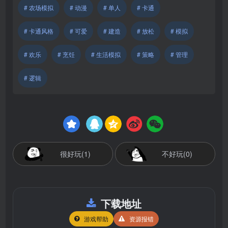
# 农场模拟
# 动漫
# 单人
# 卡通
# 卡通风格
# 可爱
# 建造
# 放松
# 模拟
# 欢乐
# 烹饪
# 生活模拟
# 策略
# 管理
# 逻辑
很好玩(1)
不好玩(0)
下载地址
游戏帮助
资源报错