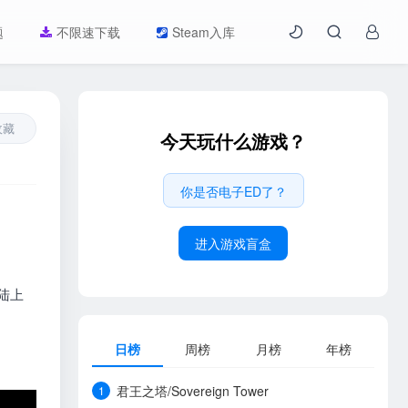
题
不限速下载
Steam入库
收藏
今天玩什么游戏？
你是否电子ED了？
进入游戏盲盒
陆上
日榜
周榜
月榜
年榜
君王之塔/Sovereign Tower
1