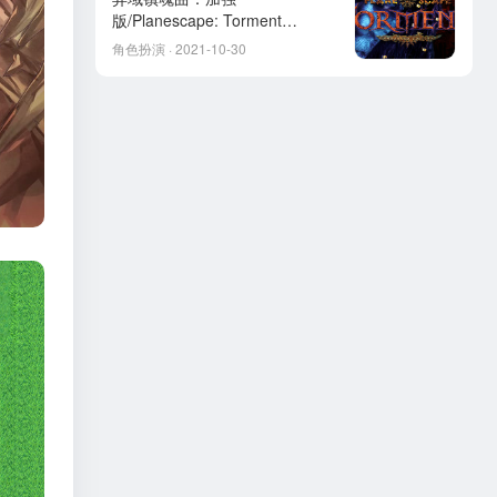
版/Planescape: Torment
Enhanced Edition
角色扮演 · 2021-10-30