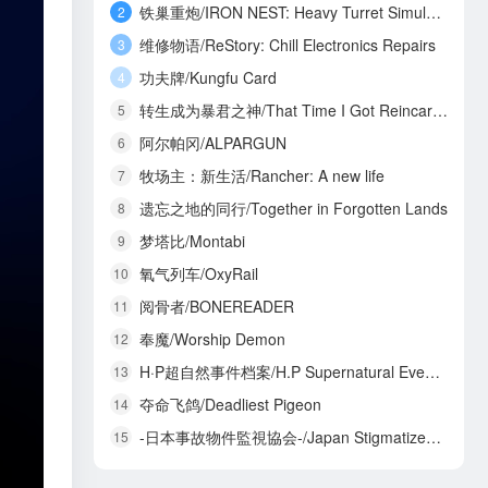
铁巢重炮/IRON NEST: Heavy Turret Simulator
2
维修物语/ReStory: Chill Electronics Repairs
3
功夫牌/Kungfu Card
4
转生成为暴君之神/That Time I Got Reincarnated as a Tyrant God
5
阿尔帕冈/ALPARGUN
6
牧场主：新生活/Rancher: A new life
7
遗忘之地的同行/Together in Forgotten Lands
8
梦塔比/Montabi
9
氧气列车/OxyRail
10
阅骨者/BONEREADER
11
奉魔/Worship Demon
12
H·P超自然事件档案/H.P Supernatural Event Archives
13
夺命飞鸽/Deadliest Pigeon
14
-日本事故物件監視協会-/Japan Stigmatized Property3
15