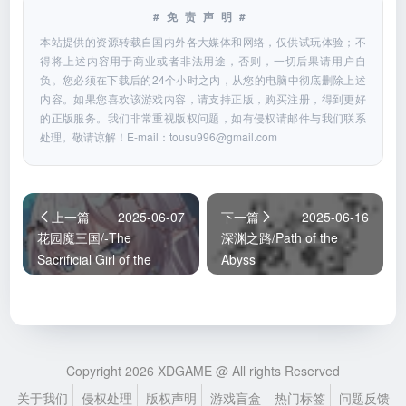
#免责声明#
本站提供的资源转载自国内外各大媒体和网络，仅供试玩体验；不
得将上述内容用于商业或者非法用途，否则，一切后果请用户自
负。您必须在下载后的24个小时之内，从您的电脑中彻底删除上述
内容。如果您喜欢该游戏内容，请支持正版，购买注册，得到更好
的正版服务。我们非常重视版权问题，如有侵权请邮件与我们联系
处理。敬请谅解！E-mail：
tousu996@gmail.com
上一篇
2025-06-07
下一篇
2025-06-16
花园魔三国/-The
深渊之路/Path of the
Sacrificial Girl of the
Abyss
Fantasy 3 Kingdoms-
Copyright 2026 XDGAME @ All rights Reserved
关于我们
侵权处理
版权声明
游戏盲盒
热门标签
问题反馈