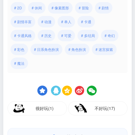
# 2D
# 休闲
# 像素图形
# 冒险
# 剧情
# 剧情丰富
# 动漫
# 单人
# 卡通
# 卡通风格
# 历史
# 可爱
# 多结局
# 奇幻
# 彩色
# 日系角色扮演
# 角色扮演
# 迷宫探索
# 魔法
很好玩(1)
不好玩(17)