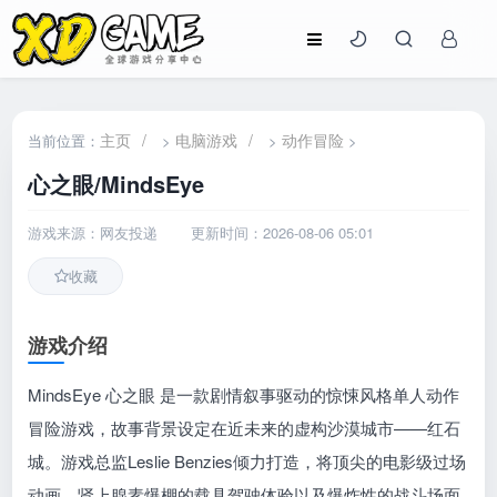
主页
/
电脑游戏
/
动作冒险
当前位置：
>
>
>
心之眼/MindsEye
游戏来源：网友投递
更新时间：2026-08-06 05:01
收藏
游戏介绍
MindsEye 心之眼 是一款剧情叙事驱动的惊悚风格单人动作
冒险游戏，故事背景设定在近未来的虚构沙漠城市——红石
城。游戏总监Leslie Benzies倾力打造，将顶尖的电影级过场
动画、肾上腺素爆棚的载具驾驶体验以及爆炸性的战斗场面