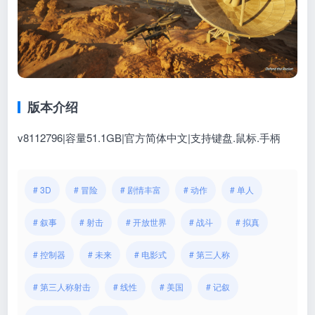
版本介绍
v8112796|容量51.1GB|官方简体中文|支持键盘.鼠标.手柄
# 3D
# 冒险
# 剧情丰富
# 动作
# 单人
# 叙事
# 射击
# 开放世界
# 战斗
# 拟真
# 控制器
# 未来
# 电影式
# 第三人称
# 第三人称射击
# 线性
# 美国
# 记叙