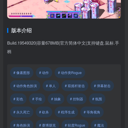
版本介绍
Build.19549320|容量678MB|官方简体中文|支持键盘.鼠标.手
柄
# 像素图形
# 动作
# 动作类Rogue
# 动作角色扮演
# 单人
# 双摇杆射击
# 弹幕射击
# 彩色
# 手绘
# 抽象
# 控制器
# 氛围
# 永久死亡
# 砍杀
# 程序生成
# 等角视角
# 角色扮演
# 赛博朋克
# 轻度Rogue
# 魔法